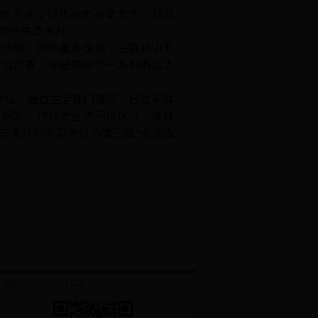
件公布的名单，我市融水县龙女沟、双龙
两张生态名片。
、休闲、康体服务设施，在森林中开
度假疗养、保健养老等一系列有益人
示范城市
单位
，通过主管部门推荐，经国家林
合评定，特授予生态环境优良、森林
养条件的
98
家单位为第
三
批
“全国森
5020502000015号