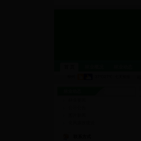
首 页
林业概况
林业动态
林业动态
柳州林业
单位职能
机构设
林业要闻
林业要闻
公示公告
图片新
公示公告
图片新闻
林业科普
生态文化
森林公
党风廉政建设
依申请公开
行政处罚信息
联系方式