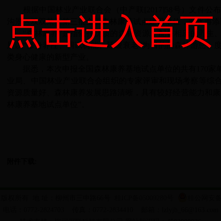
根据中国林业产业联合会（中产联
[2017]58号）文
规划
点击进入首页
沟景区双双荣获第三批全国森林康养试点建设单位，融水再添
“森林康养”是指依托优质的森林资源，配备相应的养生
展以“修身养性、调试机能、延缓衰老”为目的的森林游憩、
学一做学习教育活动
日博365官网手机版权责清单
全国质量强市
类身心健康的新型产业。
据悉，
本次
申报
全国森林
康养基地试点单位的共有
1
70
家
接
县林业局门户网
业局、中国林业产业联合会组织的专家评审和现场考察等综
资源质量好、森林康养发展思路清晰，具有较好经营能力和康
林康养基地试点单位”。
附件下载:
版版权所有 地 址：柳州市三中路66号
桂ICP备05009280号
桂公网安备 4
电话：0772-2824703 传真：0772-2834410 邮箱：lzlyjb_66@163.com