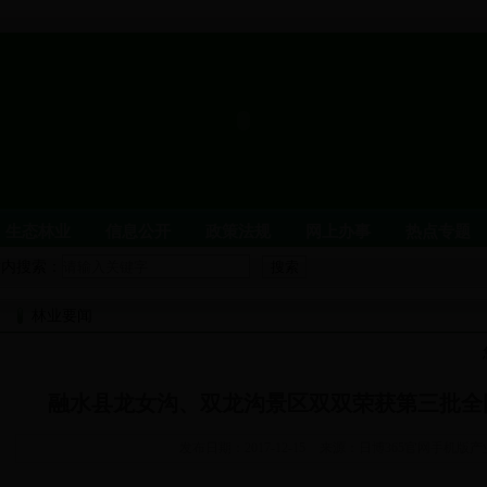
生态林业
信息公开
政策法规
网上办事
热点专题
站内搜索：
置
林业要闻
领导介绍
局属单位
林业荣誉
闻
党风廉政建设
融水县龙女沟、双龙沟景区双双荣获第三批全
园与自然保护区
野生动物
发布日期：2017-12-15
来源：日博365官网手机版产
政务信息公开
党建信息
财政信息
人事信息
统计信息