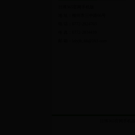
法律法规
规范性文件
发展
日博365官网手机版
地 址：柳州市三中路66号
行政办事服务
公共便民服务
电 话：0772-2824703
传 真：0772-2834410
党的群众路线教育实践活动
两
邮 箱：lzlyjb_66@163.com
局长信箱
调查征集
友情链
绿色剪影
林业视频
日博365官网手机