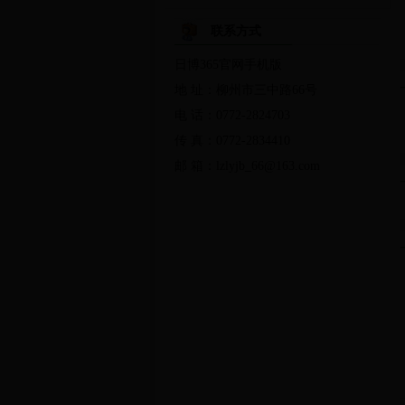
法律法规
规范性文件
发展
联系方式
行政办事服务
公共便民服务
日博365官网手机版
地 址：柳州市三中路66号
党的群众路线教育实践活动
两
电 话：0772-2824703
传 真：0772-2834410
局长信箱
调查征集
友情链
邮 箱：lzlyjb_66@163.com
绿色剪影
林业视频