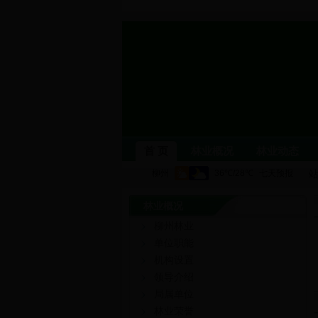
首 页
林业概况
林业动态
林业概况
柳州林业
单位职能
机构设
柳州林业
林业要闻
公示公告
图片新
单位职能
机构设置
林业科普
生态文化
森林公
领导介绍
局属单位
依申请公开
行政处罚信息
林业荣誉