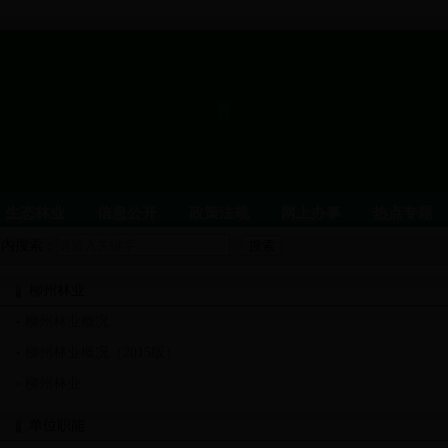
生态林业
信息公开
政策法规
网上办事
热点专题
站内搜索：
置
柳州林业
领导介绍
局属单位
林业荣誉
柳州林业概况
闻
党风廉政建设
柳州林业概况（2015版）
园与自然保护区
野生动物
柳州林业
政务信息公开
单位职能
党建信息
财政信息
人事信息
统计信息