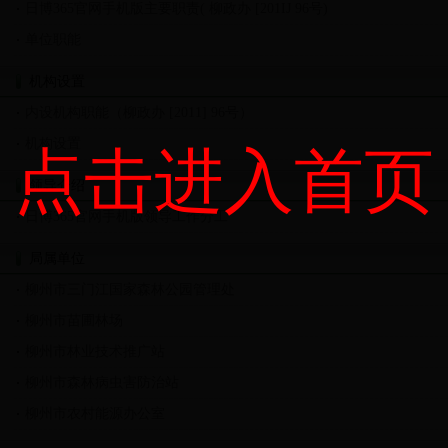
日博365官网手机版主要职责( 柳政办 [201IJ 96号)
规划
单位职能
机构设置
学一做学习教育活动
内设机构职能（柳政办 [2011] 96号）
日博365官网手机版权责清单
全国质量强市
机构设置
点击进入首页
接
县林业局门户网
领导介绍
日博365官网手机版领导工作分工
局属单位
柳州市三门江国家森林公园管理处
柳州市苗圃林场
柳州市林业技术推广站
柳州市森林病虫害防治站
柳州市农村能源办公室