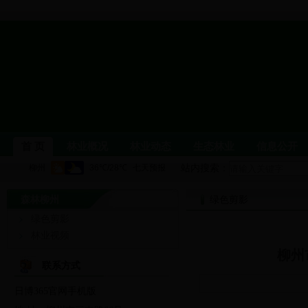
首 页
林业概况
林业动态
生态林业
信息公开
站内搜索：
森林柳州
柳州林业
单位职能
机构设置
绿色剪影
领导介绍
局属
绿色剪影
林业要闻
公示公告
图片新闻
党风廉政建设
林业视频
柳州
林业科普
生态文化
森林公园与自然保护区
野生
联系方式
日博365官网手机版
依申请公开
行政处罚信息
政务信息公开
党建信