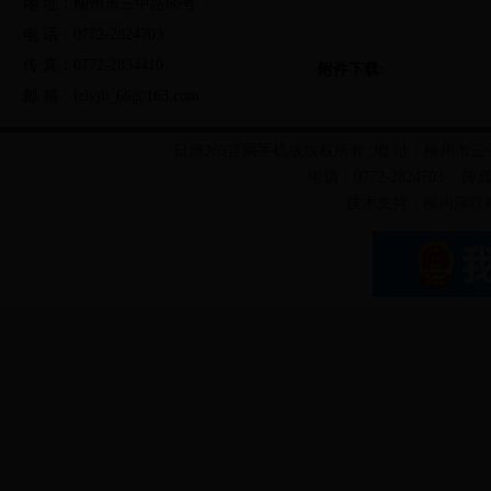
地 址：柳州市三中路66号
法律法规
规范性文件
发展规划
电 话：0772-2824703
传 真：0772-2834410
附件下载:
行政办事服务
公共便民服务
邮 箱：lzlyjb_66@163.com
党的群众路线教育实践活动
两学一做学习教育活动
日
日博365官网手机版版权所有 地 址：柳州市三
局长信箱
调查征集
友情链接
县林业局门户网
电话：0772-2824703 传真：
技术支持：
柳州深联
绿色剪影
林业视频