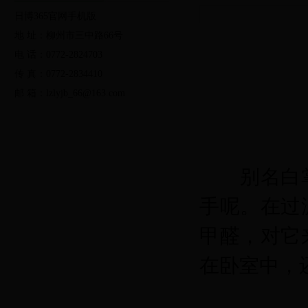
法律法规
规范性文件
发展规划
日博365官网手机版
地 址：柳州市三中路66号
行政办事服务
公共便民服务
电 话：0772-2824703
传 真：0772-2834410
党的群众路线教育实践活动
两学一做学习教育活动
日
邮 箱：lzlyjb_66@163.com
局长信箱
调查征集
友情链接
县林业局门户网
绿色剪影
林业视频
别名白
手呢。在过
甲醛，对它
在卧室中，