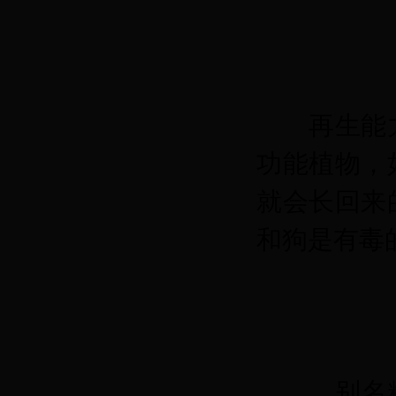
再生能
功能植物，
就会长回来
和狗是有毒
别名粗