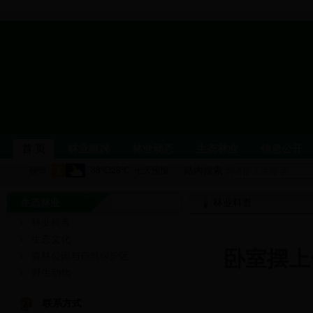
首 页
林业概况
林业动态
生态林业
信息公开
站内搜索：
生态林业
柳州林业
单位职能
机构设置
林业科普
领导介绍
局属
林业科普
林业要闻
公示公告
图片新闻
党风廉政建设
生态文化
卧室摆上
森林公园与自然保护区
林业科普
生态文化
森林公园与自然保护区
野生
野生动物
依申请公开
行政处罚信息
政务信息公开
党建信
联系方式