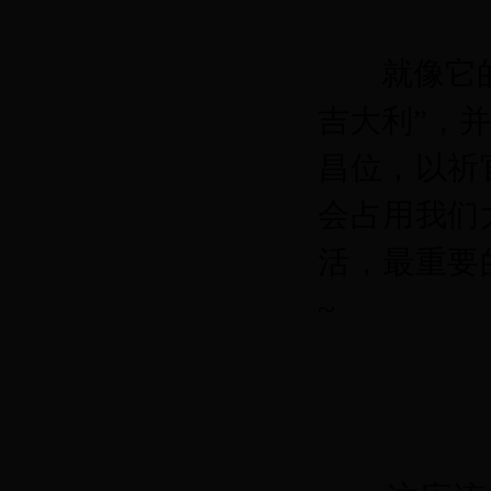
就像它的名
吉大利”，
昌位，以祈
会占用我们
活，最重要
~