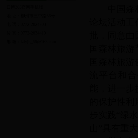
中国森林
法律法规
规范性文件
发展规划
日博365官网手机版
地 址：柳州市三中路66号
论坛活动工
行政办事服务
公共便民服务
电 话：0772-2824703
批，同意由
传 真：0772-2834410
党的群众路线教育实践活动
两学一做学习教育活动
日
邮 箱：lzlyjb_66@163.com
国森林旅游
局长信箱
调查征集
友情链接
县林业局门户网
国森林旅游
绿色剪影
林业视频
流平台和合
能，进一步
的保护性利
步实践“绿
山”具有重