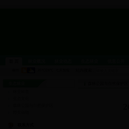
首 页
林业概况
林业动态
生态林业
信息公开
站内搜索：
生态林业
柳州林业
单位职能
机构设置
森林公园与自然保护区
领导介绍
局属
林业科普
林业要闻
公示公告
图片新闻
党风廉政建设
生态文化
森林公园与自然保护区
林业科普
生态文化
森林公园与自然保护区
野生
野生动物
依申请公开
行政处罚信息
政务信息公开
党建信
联系方式