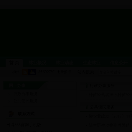
首 页
林业概况
林业动态
生态林业
信息公开
站内搜索：
网上办事
柳州林业
单位职能
机构设置
行政办事服务
领导介绍
局属
行政办事服务
种苗经营者按照种苗经
林业要闻
公示公告
图片新闻
党风廉政建设
公共便民服务
公共便民服务
林业科普
生态文化
森林公园与自然保护区
野生
联系方式
柳农业政发〔2017〕4
日博365官网手机版
依申请公开
行政处罚信息
政务信息公开
陆生野生动物驯养繁殖
党建信