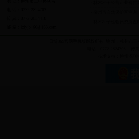
地 址：柳州市三中路66号
林木种子经营企业资质
法律法规
规范性文件
发展规划
电 话：0772-2824703
柳州市自然保护区查询
传 真：0772-2834410
行政办事服务
公共便民服务
林木种子检验员资质查
邮 箱：lzlyjb_66@163.com
党的群众路线教育实践活动
两学一做学习教育活动
日
日博365官网手机版版权所有 地 址：柳州市三
局长信箱
调查征集
友情链接
电话：0772-2824703 传真：
县林业局门户网
技术支持：
柳州深联
绿色剪影
林业视频