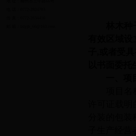
地 址：柳州市三中路66号
法律法规
规范性文件
发展规划
电 话：0772-2824703
传 真：0772-2834410
行政办事服务
公共便民服务
林木种
邮 箱：lzlyjb_66@163.com
党的群众路线教育实践活动
两学一做学习教育活动
日
有效区域设
局长信箱
调查征集
友情链接
县林业局门户网
子
,或者受
绿色剪影
林业视频
以书面委托
一、项
项目名
许可证载明
分装的包装
子生产经营