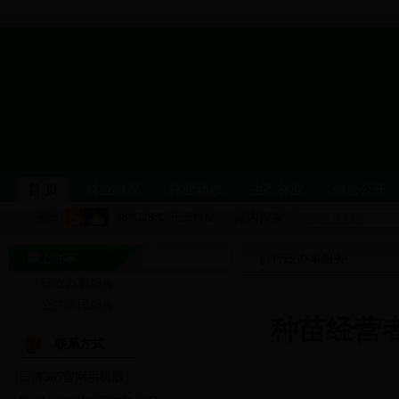
首 页
林业概况
林业动态
生态林业
信息公开
站内搜索：
网上办事
柳州林业
单位职能
机构设置
行政办事服务
领导介绍
局属
行政办事服务
林业要闻
公示公告
图片新闻
党风廉政建设
公共便民服务
种苗经营
林业科普
生态文化
森林公园与自然保护区
野生
联系方式
日博365官网手机版
依申请公开
行政处罚信息
政务信息公开
党建信