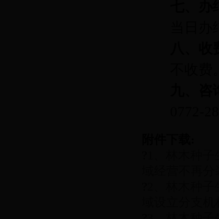
七、办
当日办
八、收
不收费
九、咨
0772-2
附件下载:
?
1、林木种
域经营不再分装
?
2、林木种
域设立分支机构
?
3、林木种