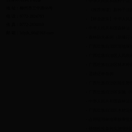
中华人民共和国种子法
法律法规
规范性文件
发展规划
地 址：柳州市三中路66号
《推荐阅读》新种子法的
电 话：0772-2824703
【林业政策】中华人民
行政办事服务
公共便民服务
传 真：0772-2834410
中华人民共和国森林法
邮 箱：lzlyjb_66@163.com
党的群众路线教育实践活动
两学一做学习教育活动
日
森林防火条例（新修订
局长信箱
调查征集
友情链接
广西壮族自治区湿地保
县林业局门户网
广西壮族自治区人民政
绿色剪影
林业视频
广西壮族自治区林木种
退耕还林条例
广西壮族自治区陆生野
广西壮族自治区实施《
中华人民共和国森林法
广西壮族自治区木材运
占用征用林地审核审批
植物检疫条例实施细则