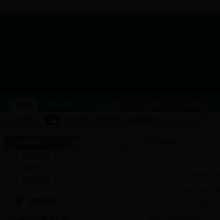
首 页
林业概况
林业动态
生态林业
信息公开
站内搜索：
政策法规
柳州林业
单位职能
机构设置
法律法规
领导介绍
局属
法律法规
林业要闻
公示公告
图片新闻
党风廉政建设
规范性文件
广西壮族自治区古树名
发展规划
林业科普
生态文化
森林公园与自然保护区
野生
广西壮族自治区实施《
联系方式
关于印发自治区林业厅
依申请公开
行政处罚信息
政务信息公开
党建信
日博365官网手机版